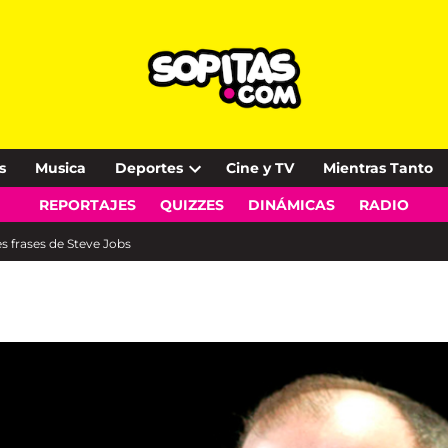
s
Musica
Deportes
Cine y TV
Mientras Tanto
Open
REPORTAJES
QUIZZES
DINÁMICAS
RADIO
dropdown
menu
es frases de Steve Jobs