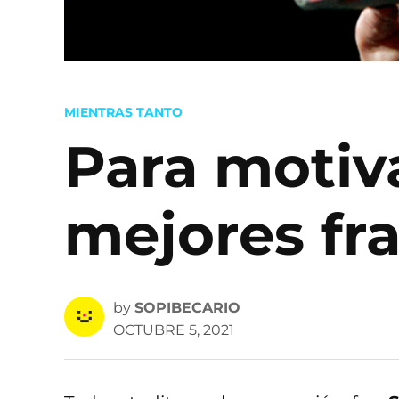
POSTED
MIENTRAS TANTO
IN
Para motiva
mejores fr
by
SOPIBECARIO
OCTUBRE 5, 2021