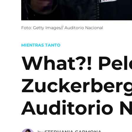
Foto: Getty Images// Auditorio Nacional
POSTED
MIENTRAS TANTO
IN
What?! Pel
Zuckerberg
Auditorio 