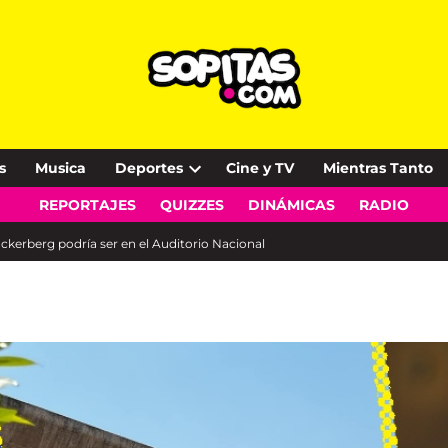
s
Musica
Deportes
Cine y TV
Mientras Tanto
Open
REPORTAJES
QUIZZES
DINÁMICAS
RADIO
dropdown
menu
kerberg podría ser en el Auditorio Nacional