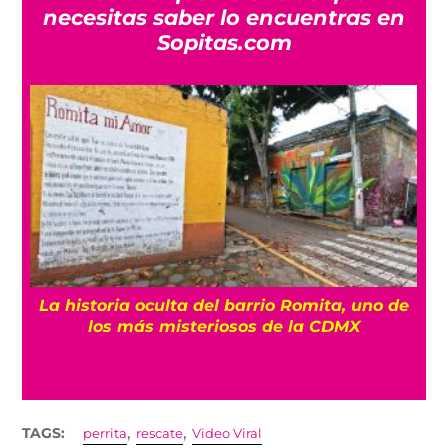
necesitas saber lo encuentras en
Sopitas.com
La historia oculta del barrio Romita, uno de
los más misteriosos de la CDMX
,
,
TAGS:
perrita
rescate
Video Viral