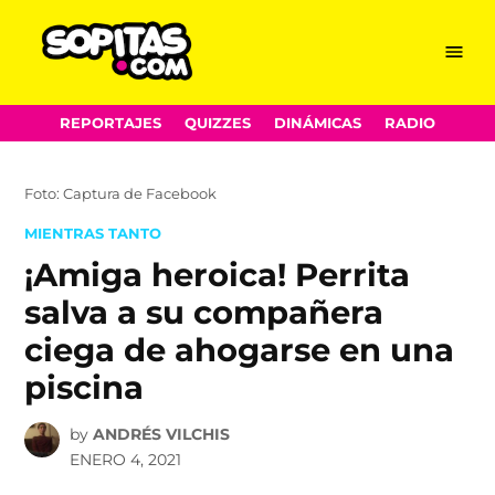
Menu
Sopitas.com
Skip
REPORTAJES
QUIZZES
DINÁMICAS
RADIO
to
content
Foto: Captura de Facebook
POSTED
MIENTRAS TANTO
IN
¡Amiga heroica! Perrita
salva a su compañera
ciega de ahogarse en una
piscina
by
ANDRÉS VILCHIS
ENERO 4, 2021