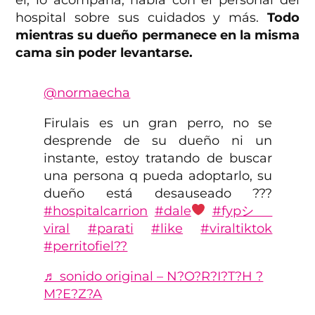
hospital sobre sus cuidados y más.
Todo
mientras su dueño permanece en la misma
cama sin poder levantarse.
@normaecha
Firulais es un gran perro, no se
desprende de su dueño ni un
instante, estoy tratando de buscar
una persona q pueda adoptarlo, su
dueño está desauseado ???
#hospitalcarrion
#dale
#fypシ゚
viral
#parati
#like
#viraltiktok
#perritofiel??
♬ sonido original – N?O?R?I?T?H ?
M?E?Z?A