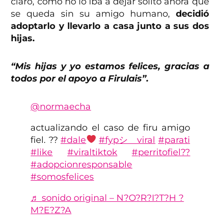
claro, como no lo iba a dejar solito ahora que
se queda sin su amigo humano,
decidió
adoptarlo y llevarlo a casa junto a sus dos
hijas.
“Mis hijas y yo estamos felices, gracias a
todos por el apoyo a Firulais”.
@normaecha
actualizando el caso de firu amigo
fiel. ??
#dale
#fypシ゚viral
#parati
#like
#viraltiktok
#perritofiel??
#adopcionresponsable
#somosfelices
♬ sonido original – N?O?R?I?T?H ?
M?E?Z?A