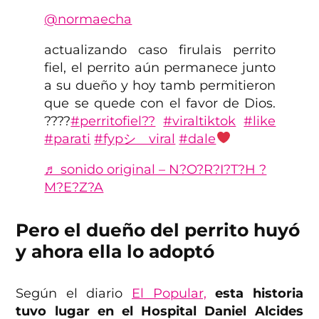
@normaecha
actualizando caso firulais perrito
fiel, el perrito aún permanece junto
a su dueño y hoy tamb permitieron
que se quede con el favor de Dios.
????
#perritofiel??
#viraltiktok
#like
#parati
#fypシ゚viral
#dale
♬ sonido original – N?O?R?I?T?H ?
M?E?Z?A
Pero el dueño del perrito huyó
y ahora ella lo adoptó
Según el diario
El Popular,
esta historia
tuvo lugar en el Hospital Daniel Alcides