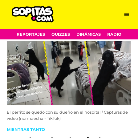
Menu
Sopitas.com
Skip
REPORTAJES
QUIZZES
DINÁMICAS
RADIO
to
content
El perrito se quedó con su dueño en el hospital / Capturas de
video (normaecha - TikTok)
POSTED
MIENTRAS TANTO
IN