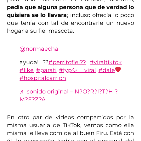
pedía que alguna persona que de verdad lo
quisiera se lo llevara
; incluso ofrecía lo poco
que tenía con tal de encontrarle un nuevo
hogar a su fiel mascota.
@normaecha
ayuda! ??
#perritofiel??
#viraltiktok
#like
#parati
#fypシ゚viral
#dale
#hospitalcarrion
♬ sonido original – N?O?R?I?T?H ?
M?E?Z?A
En otro par de videos compartidos por la
misma usuaria de TikTok, vemos como ella
misma le lleva comida al buen Firu. Está con
él, lo acompaña, habla con el personal del