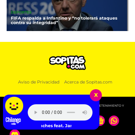
DEPORTES
FIFA respalda a Infantino y “no tolerará ataques
contra su integridad”
Aviso de Privacidad
Acerca de Sopitas.com
x
© 2026 SOPITAS.COM - MÚSICA, NOTICIAS, DEPORTES, ENTRETENIMIENTO Y
MÁS!.
Avalanches feat. Jamie xx, Neneh Cherry, CLYPSO - Whereve