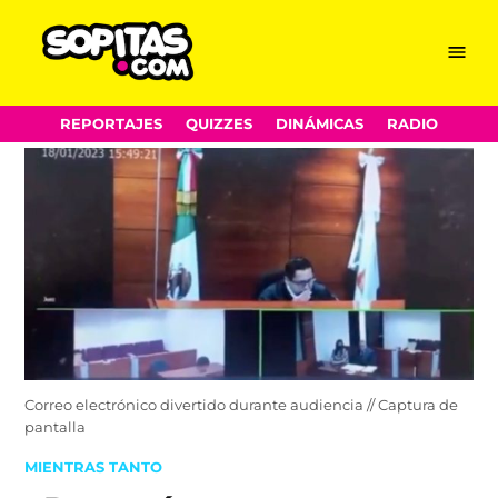
Menu
Sopitas.com
Skip
REPORTAJES
QUIZZES
DINÁMICAS
RADIO
to
content
Correo electrónico divertido durante audiencia // Captura de
pantalla
POSTED
MIENTRAS TANTO
IN