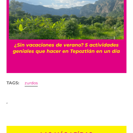
r
¿Sin vacaciones de verano? 5 actividades
geniales que hacer en Tepoztlán en un día
TAGS:
zurdos