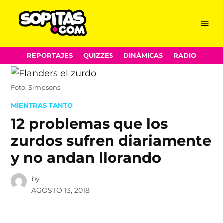
Menu
Sopitas.com
Skip
REPORTAJES
QUIZZES
DINÁMICAS
RADIO
to
content
Foto: Simpsons
POSTED
MIENTRAS TANTO
IN
12 problemas que los
zurdos sufren diariamente
y no andan llorando
by
AGOSTO 13, 2018