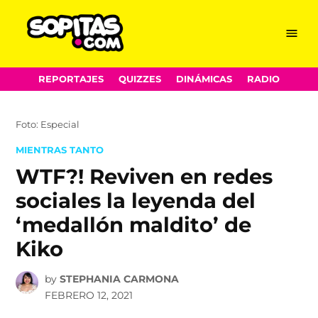
Menu
Sopitas.com
Skip
REPORTAJES
QUIZZES
DINÁMICAS
RADIO
to
content
Foto: Especial
POSTED
MIENTRAS TANTO
IN
WTF?! Reviven en redes
sociales la leyenda del
‘medallón maldito’ de
Kiko
by
STEPHANIA CARMONA
FEBRERO 12, 2021