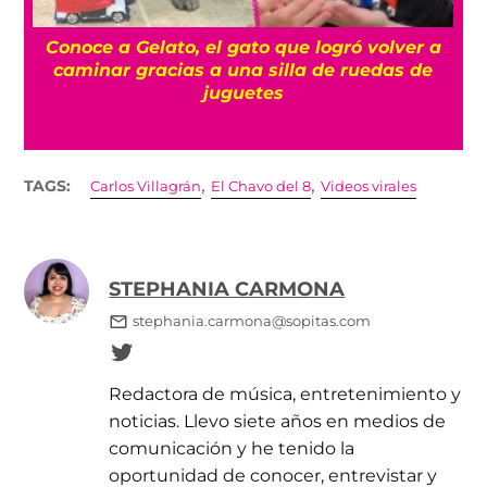
a
Conoce a Gelato, el gato que logró volver a
caminar gracias a una silla de ruedas de
juguetes
,
,
TAGS:
Carlos Villagrán
El Chavo del 8
Videos virales
STEPHANIA CARMONA
stephania.carmona@sopitas.com
Redactora de música, entretenimiento y
noticias. Llevo siete años en medios de
comunicación y he tenido la
oportunidad de conocer, entrevistar y