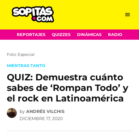
Menu
Sopitas.com
Skip
REPORTAJES
QUIZZES
DINÁMICAS
RADIO
to
content
Foto: Especial
POSTED
MIENTRAS TANTO
IN
QUIZ: Demuestra cuánto
sabes de ‘Rompan Todo’ y
el rock en Latinoamérica
by
ANDRÉS VILCHIS
DICIEMBRE 17, 2020