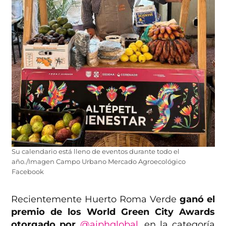
Su calendario está lleno de eventos durante todo el
año./Imagen Campo Urbano Mercado Agroecológico
Facebook
Recientemente Huerto Roma Verde
ganó el
premio de los World Green City Awards
otorgado por
@aiphglobal
, en la categoría