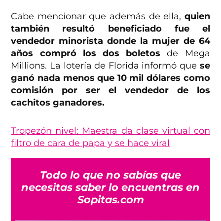
Cabe mencionar que además de ella,
quien
también resultó beneficiado fue el
vendedor minorista donde la mujer de 64
años compró los dos boletos
de Mega
Millions. La lotería de Florida informó que
se
ganó nada menos que 10 mil dólares como
comisión por ser el vendedor de los
cachitos ganadores.
Tropezón nivel: Maestra da clase virtual con
filtro de cara de papa y se hace viral
Todo lo que no sabías que
necesitas saber lo encuentras en
Sopitas.com