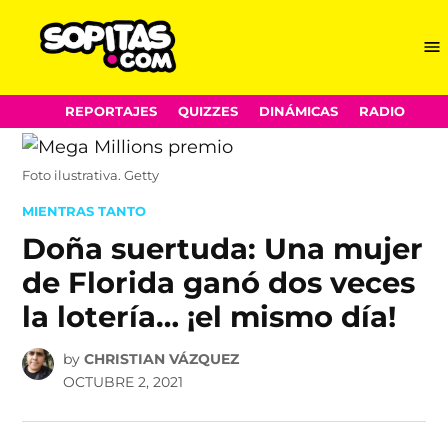
Me
Sopitas.com
Skip
REPORTAJES
QUIZZES
DINÁMICAS
RADIO
to
content
Foto ilustrativa. Getty
POSTED
MIENTRAS TANTO
IN
Doña suertuda: Una mujer
de Florida ganó dos veces
la lotería… ¡el mismo día!
by
CHRISTIAN VÁZQUEZ
OCTUBRE 2, 2021