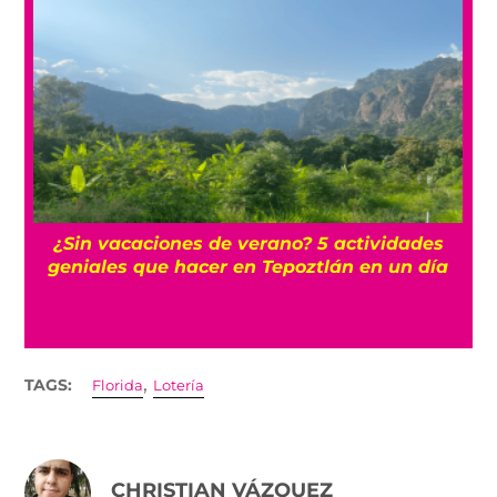
r
¿Sin vacaciones de verano? 5 actividades
geniales que hacer en Tepoztlán en un día
,
TAGS:
Florida
Lotería
CHRISTIAN VÁZQUEZ