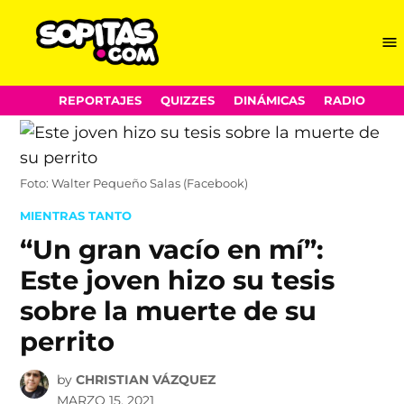
Me
Sopitas.com
Skip
REPORTAJES
QUIZZES
DINÁMICAS
RADIO
to
content
Foto: Walter Pequeño Salas (Facebook)
POSTED
MIENTRAS TANTO
IN
“Un gran vacío en mí”:
Este joven hizo su tesis
sobre la muerte de su
perrito
by
CHRISTIAN VÁZQUEZ
MARZO 15, 2021