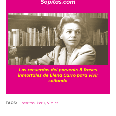
Sopitas.com
e
Los recuerdos del porvenir: 8 frases
inmortales de Elena Garro para vivir
soñando
,
,
TAGS:
perritos
Perú
Virales