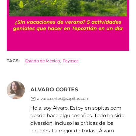
r
¿Sin vacaciones de verano? 5 actividades
geniales que hacer en Tepoztlán en un día
,
TAGS:
Estado de México
Payasos
ALVARO CORTES
alvaro.cortes@sopitas.com
Hola, soy Álvaro. Estoy en sopitas.com
desde hace algunos años. Todo ha sido
diversión, incluso las críticas de los
lectores. La mejor de todas: "Álvaro