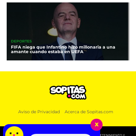
DEPORTES
FIFA niega que Infantino hizo millonaria a una
amante cuando estaba en UEFA
Aviso de Privacidad
Acerca de Sopitas.com
x
© 2026 SOPITAS.COM - MÚSICA, NOTICIAS, DEPORTES, ENTRETENIMIENTO Y