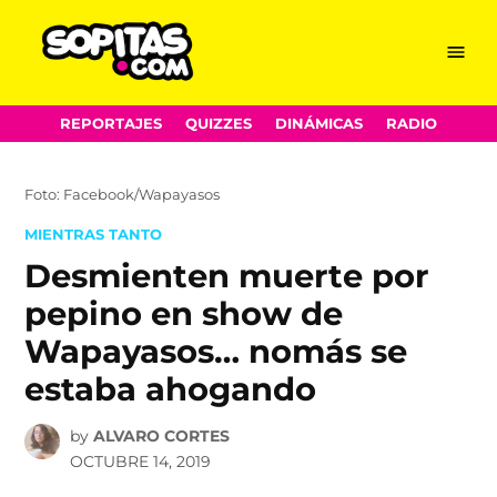
Menu
Sopitas.com
Skip
REPORTAJES
QUIZZES
DINÁMICAS
RADIO
to
content
Foto: Facebook/Wapayasos
POSTED
MIENTRAS TANTO
IN
Desmienten muerte por
pepino en show de
Wapayasos… nomás se
estaba ahogando
by
ALVARO CORTES
OCTUBRE 14, 2019