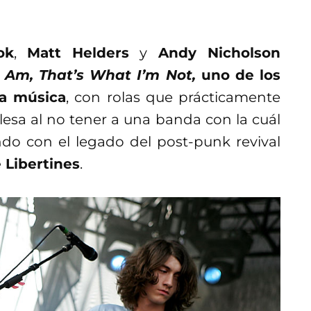
ok
,
Matt Helders
y
Andy Nicholson
 Am, That’s What I’m Not,
uno de los
la música
, con rolas que prácticamente
esa al no tener a una banda con la cuál
ndo con el legado del post-punk revival
 Libertines
.