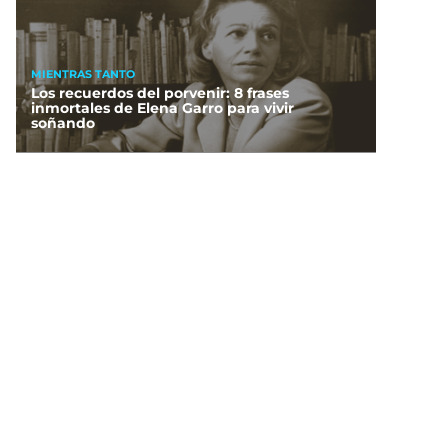
MIENTRAS TANTO
Los recuerdos del porvenir: 8 frases
inmortales de Elena Garro para vivir
soñando
MIENTRAS TANTO
Marte está en México: Bienvenidos a las
dunas rojas de Pacula