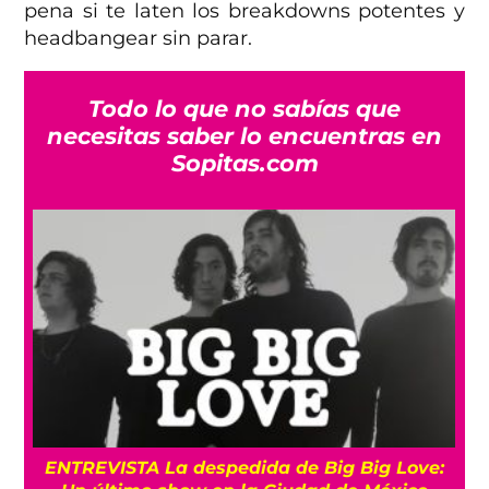
pena si te laten los breakdowns potentes y
headbangear sin parar.
Todo lo que no sabías que
necesitas saber lo encuentras en
Sopitas.com
os
ENTREVISTA La despedida de Big Big Love: