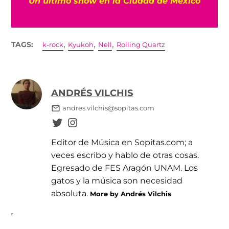
Un último show en la Ciudad de México
,
,
,
TAGS:
k-rock
Kyukoh
Nell
Rolling Quartz
ANDRÉS VILCHIS
andres.vilchis@sopitas.com
Editor de Música en Sopitas.com; a
veces escribo y hablo de otras cosas.
Egresado de FES Aragón UNAM. Los
gatos y la música son necesidad
absoluta.
More by Andrés Vilchis