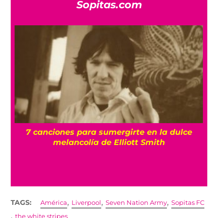
Sopitas.com
7 canciones para sumergirte en la dulce
ma
melancolía de Elliott Smith
,
,
,
TAGS:
América
Liverpool
Seven Nation Army
Sopitas FC
,
the white stripes