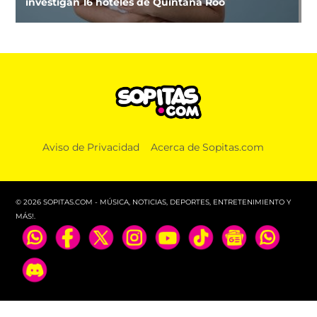
investigan 16 hoteles de Quintana Roo
MÚSICA
Aviso de Privacidad
Acerca de Sopitas.com
Entrevista con Pond: “la música tiene un rol de
recordarnos que estamos juntos”
© 2026 SOPITAS.COM - MÚSICA, NOTICIAS, DEPORTES, ENTRETENIMIENTO Y
MÁS!.