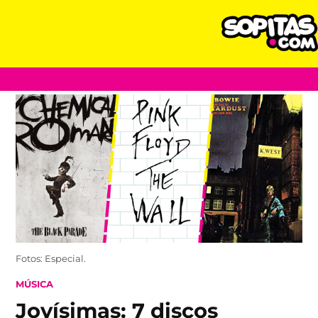
Skip
to
content
Fotos: Especial.
POSTED
MÚSICA
IN
Joyísimas: 7 discos