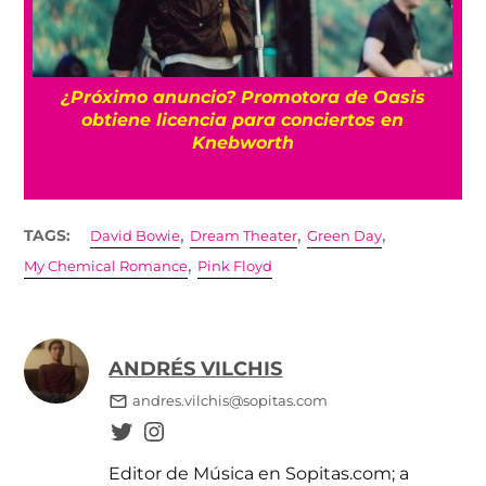
¿Próximo anuncio? Promotora de Oasis
obtiene licencia para conciertos en
Knebworth
,
,
,
TAGS:
David Bowie
Dream Theater
Green Day
,
My Chemical Romance
Pink Floyd
ANDRÉS VILCHIS
andres.vilchis@sopitas.com
Editor de Música en Sopitas.com; a