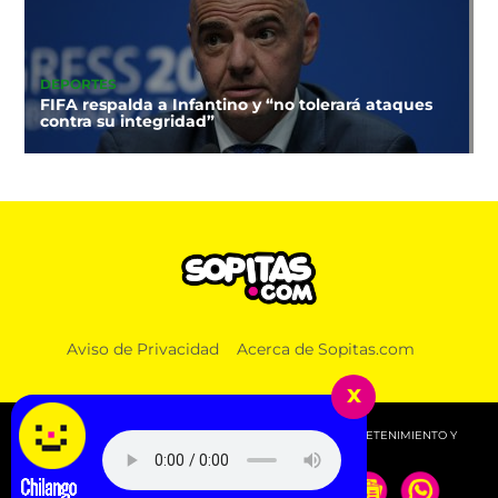
DEPORTES
FIFA respalda a Infantino y “no tolerará ataques
contra su integridad”
NOTICIAS
Aviso de Privacidad
Acerca de Sopitas.com
Otra vez entre andamios: El AICM arranca la
segunda fase de su remodelación
x
© 2026 SOPITAS.COM - MÚSICA, NOTICIAS, DEPORTES, ENTRETENIMIENTO Y
MÁS!.