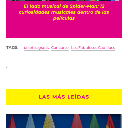
El lado musical de Spider-Man: 12
curiosidades musicales dentro de las
películas
,
,
TAGS:
boletos gratis
Concurso
Los Fabulosos Cadillacs
LAS MÁS LEÍDAS