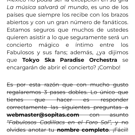
La música salvará al mundo
, es uno de los
países que siempre los recibe con los brazos
abiertos y con un gran número de fanáticos.
Estamos seguros que muchos de ustedes
quieren asistir a lo que seguramente será un
concierto mágico e íntimo entre los
Fabulosos y sus fans; además, ¿ya dijimos
que
Tokyo Ska Paradise Orchestra
se
encargarán de abrir el concierto? ¡Combo!
Es por esta razón que con mucho gusto
regalaremos 3 pases dobles. Lo único que
tienes que hacer es responder
correctamente las siguientes preguntas a
webmaster@sopitas.com
con asunto
“Fabulosos Cadillacs en el Foro Sol”,
y no
olvides anotar tu
nombre completo
. ¡Fácil!