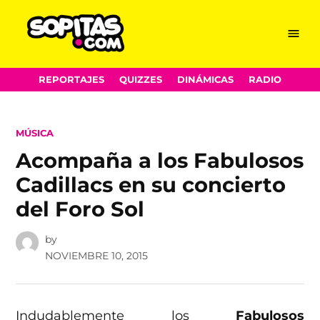
Menu
Sopitas.com
Skip
REPORTAJES
QUIZZES
DINÁMICAS
RADIO
to
content
POSTED
MÚSICA
IN
Acompaña a los Fabulosos
Cadillacs en su concierto
del Foro Sol
by
NOVIEMBRE 10, 2015
Indudablemente los
Fabulosos