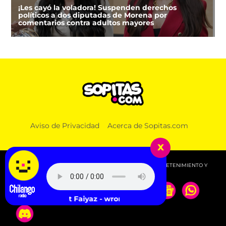
¡Les cayó la voladora! Suspenden derechos
políticos a dos diputadas de Morena por
comentarios contra adultos mayores
DEPORTES
Aviso de Privacidad
Acerca de Sopitas.com
FIFA niega que Infantino hizo millonaria a una
amante cuando estaba en UEFA
x
© 2026 SOPITAS.COM - MÚSICA, NOTICIAS, DEPORTES, ENTRETENIMIENTO Y
MÁS!.
Brent Faiyaz - wrong faces.