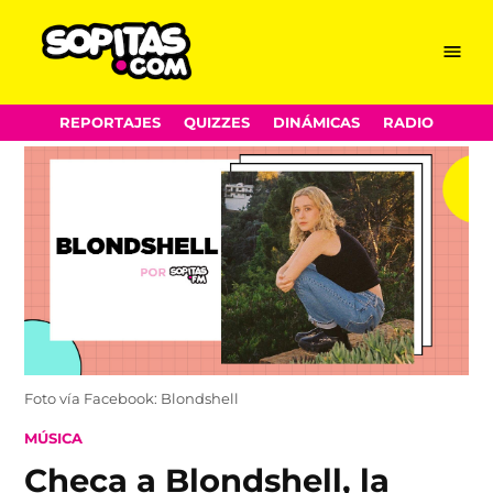
Menu
Sopitas.com
Skip
REPORTAJES
QUIZZES
DINÁMICAS
RADIO
to
content
Foto vía Facebook: Blondshell
POSTED
MÚSICA
IN
Checa a Blondshell, la