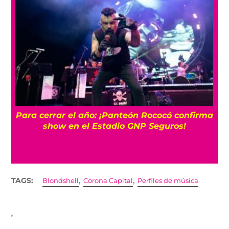
7 canciones para sumergirte en la dulce
ma
melancolía de Elliott Smith
,
,
TAGS:
Blondshell
Corona Capital
Perfiles de música