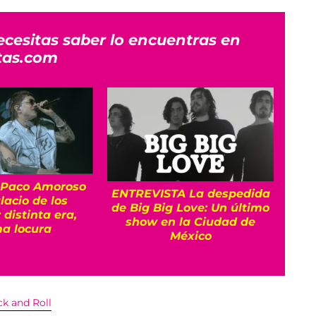
ecesitas saber lo encuentras en
tas.com
 Paco Amoroso
ENTREVISTA La despedida
C
lacio de los
de Big Big Love: Un último
ases
 distinta era,
show en la Ciudad de
Dua
a locura
México
ck and Roll