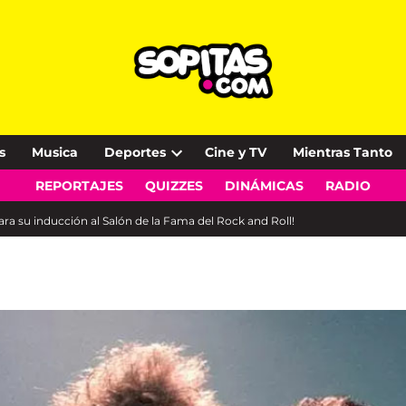
s
Musica
Deportes
Cine y TV
Mientras Tanto
Open
REPORTAJES
QUIZZES
DINÁMICAS
RADIO
dropdown
menu
para su inducción al Salón de la Fama del Rock and Roll!