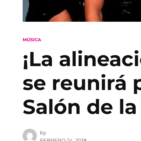
POSTED
MÚSICA
IN
¡La alineac
se reunirá 
Salón de la
by
FEBRERO 24, 2018