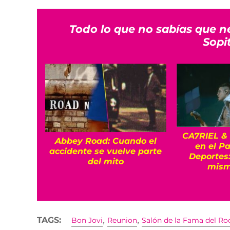
Todo lo que no sabías que n
Sopi
CA7RIEL &
Abbey Road: Cuando el
en el Pa
accidente se vuelve parte
Deportes:
del mito
mism
,
,
TAGS:
Bon Jovi
Reunion
Salón de la Fama del Ro