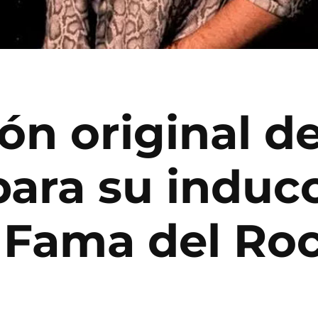
ión original d
para su inducc
 Fama del Roc