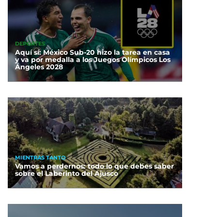
DEPORTES
Aquí sí: México Sub-20 hizo la tarea en casa
y va por medalla a los Juegos Olímpicos Los
Ángeles 2028
MIENTRAS TANTO
Vamos a perdernos: todo lo que debes saber
sobre el Laberinto del Ajusco