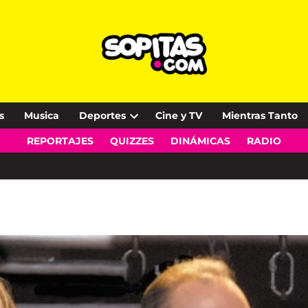
s
Musica
Deportes
Cine y TV
Mientras Tanto
Open
REPORTAJES
QUIZZES
DINÁMICAS
RADIO
dropdown
menu