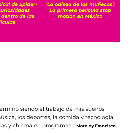
ical de Spider-
‘La odisea de los muñecos’:
El 
curiosidades
La primera película stop
reco
 dentro de las
motion en México
m
lículas
rminó siendo el trabajo de mis sueños.
ica, los deportes, la comida y tecnología.
ias y chisma en programas...
More by Francisco