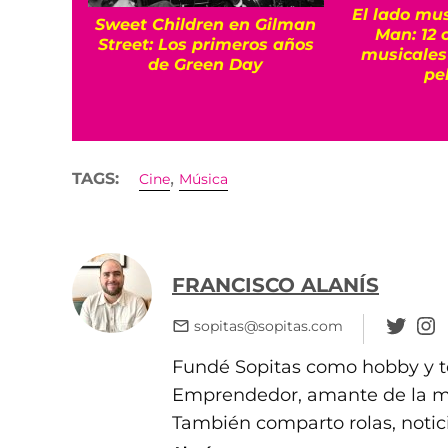
El lado mus
Sweet Children en Gilman
Man: 12 
Street: Los primeros años
musicales
de Green Day
pe
,
TAGS:
Cine
Música
FRANCISCO ALANÍS
sopitas@sopitas.com
Fundé Sopitas como hobby y te
Emprendedor, amante de la mús
También comparto rolas, notic