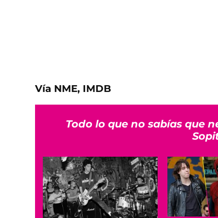
Vía NME, IMDB
Todo lo que no sabías que n
Sopi