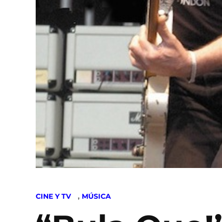
POSTED
CINE Y TV
,
MÚSICA
IN