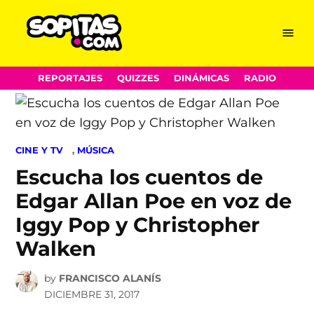
Menu
Sopitas.com
Skip
REPORTAJES
QUIZZES
DINÁMICAS
RADIO
to
content
POSTED
CINE Y TV
,
MÚSICA
IN
Escucha los cuentos de
Edgar Allan Poe en voz de
Iggy Pop y Christopher
Walken
by
FRANCISCO ALANÍS
DICIEMBRE 31, 2017