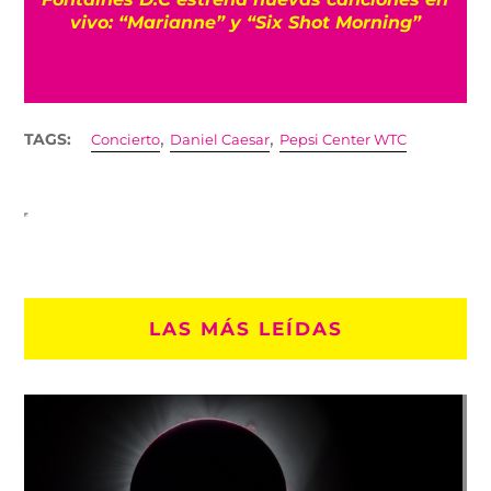
P
vivo: “Marianne” y “Six Shot Morning”
,
,
TAGS:
Concierto
Daniel Caesar
Pepsi Center WTC
LAS MÁS LEÍDAS