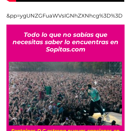
&pp=ygUNZGFuaWVsIGNhZXNhcg%3D%3D
Todo lo que no sabías que
necesitas saber lo encuentras en
Sopitas.com
Fontaines D.C estrena nuevas canciones en