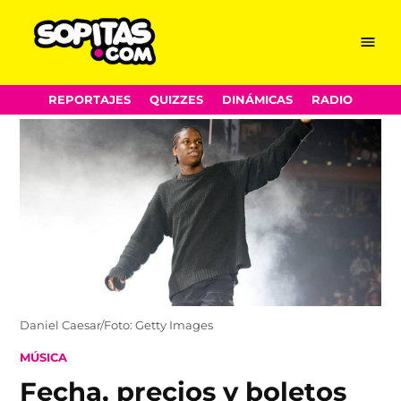
Menu
Sopitas.com
Skip
REPORTAJES
QUIZZES
DINÁMICAS
RADIO
to
content
Daniel Caesar/Foto: Getty Images
POSTED
MÚSICA
IN
Fecha, precios y boletos