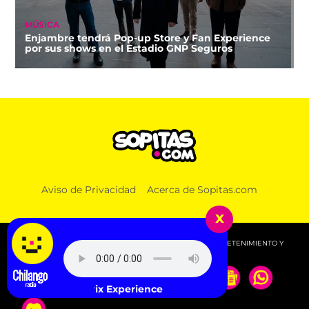
MÚSICA
Enjambre tendrá Pop-up Store y Fan Experience
por sus shows en el Estadio GNP Seguros
NOTICIAS
En medio de la tragedia del sismo: Colombia
Aviso de Privacidad
Acerca de Sopitas.com
reconoce soberanía de Israel sobre los Altos del
Golán
x
© 2026 SOPITAS.COM - MÚSICA, NOTICIAS, DEPORTES, ENTRETENIMIENTO Y
MÁS!.
imi Hendrix Experience - All Along the Watchtower