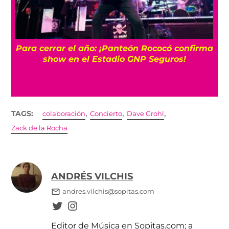
Para cerrar el año: ¡Panteón Rococó confirma
show en el Estadio GNP Seguros!
,
,
,
TAGS:
colaboración
Concierto
Dave Grohl
Zack de la Rocha
ANDRÉS VILCHIS
andres.vilchis@sopitas.com
Editor de Música en Sopitas.com; a