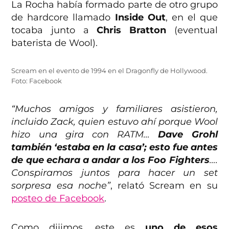
La Rocha había formado parte de otro grupo
de hardcore llamado
Inside Out
, en el que
tocaba junto a
Chris Bratton
(eventual
baterista de Wool).
Scream en el evento de 1994 en el Dragonfly de Hollywood.
Foto: Facebook
“Muchos amigos y familiares asistieron,
incluido Zack, quien estuvo ahí porque Wool
hizo una gira con RATM…
Dave Grohl
también ‘estaba en la casa’; esto fue antes
de que echara a andar a los Foo Fighters
….
Conspiramos juntos para hacer un set
sorpresa esa noche”
, relató Scream en su
posteo de Facebook
.
Como dijimos, este es
uno de esos