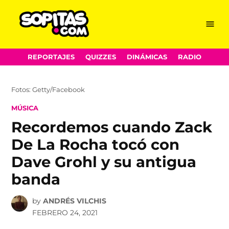
Menu
Sopitas.com
Skip
REPORTAJES
QUIZZES
DINÁMICAS
RADIO
to
content
Fotos: Getty/Facebook
POSTED
MÚSICA
IN
Recordemos cuando Zack
De La Rocha tocó con
Dave Grohl y su antigua
banda
by
ANDRÉS VILCHIS
FEBRERO 24, 2021