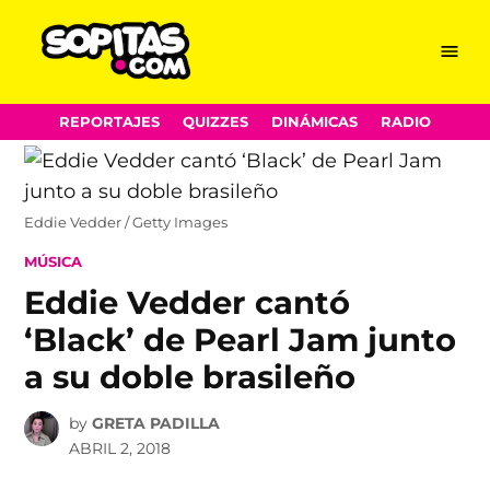
Menu
Sopitas.com
Skip
REPORTAJES
QUIZZES
DINÁMICAS
RADIO
to
content
Eddie Vedder / Getty Images
POSTED
MÚSICA
IN
Eddie Vedder cantó
‘Black’ de Pearl Jam junto
a su doble brasileño
by
GRETA PADILLA
ABRIL 2, 2018