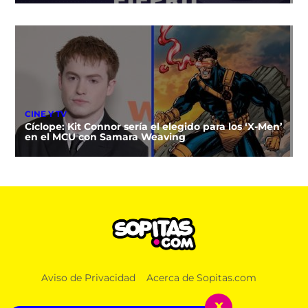
CINE Y TV
Cíclope: Kit Connor sería el elegido para los ‘X-Men’
en el MCU con Samara Weaving
NOTICIAS
Aviso de Privacidad
Acerca de Sopitas.com
Detienen a Ángel Aguirre, exgobernador de
Guerrero, por el caso Ayotzinapa
x