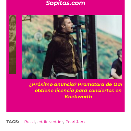
Sopitas.com
¿Próximo anuncio? Promotora de Oasis
obtiene licencia para conciertos en
Knebworth
,
,
TAGS:
Brasil
eddie vedder
Pearl Jam