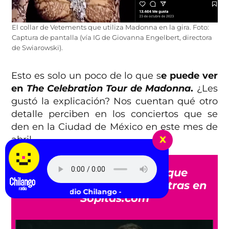
El collar de Vetements que utiliza Madonna en la gira. Foto:
Captura de pantalla (vía IG de Giovanna Engelbert, directora
de Swiarowski).
Esto es solo un poco de lo que s
e puede ver
en
The Celebration Tour de Madonna
.
¿Les
gustó la explicación? Nos cuentan qué otro
detalle perciben en los conciertos que se
den en la Ciudad de México en este mes de
x
abril.
Todo lo que no sabías que
necesitas saber lo encuentras en
scucha Radio Chilango -
Sopitas.com