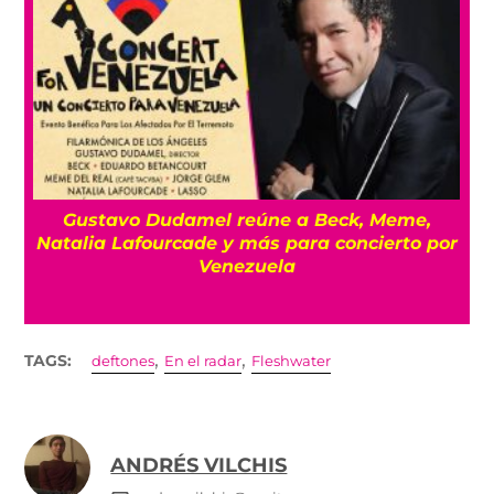
o
Gustavo Dudamel reúne a Beck, Meme,
Natalia Lafourcade y más para concierto por
Venezuela
,
,
TAGS:
deftones
En el radar
Fleshwater
ANDRÉS VILCHIS