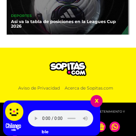
DEPORTES
Así va la tabla de posiciones en la Leagues Cup
2026
NOTICIAS
Aviso de Privacidad
Acerca de Sopitas.com
Checa si te toca: La UNAM revela los puntajes
mínimos para el examen de control
x
© 2026 SOPITAS.COM - MÚSICA, NOTICIAS, DEPORTES, ENTRETENIMIENTO Y
MÁS!.
Pole. - Inalcanzable