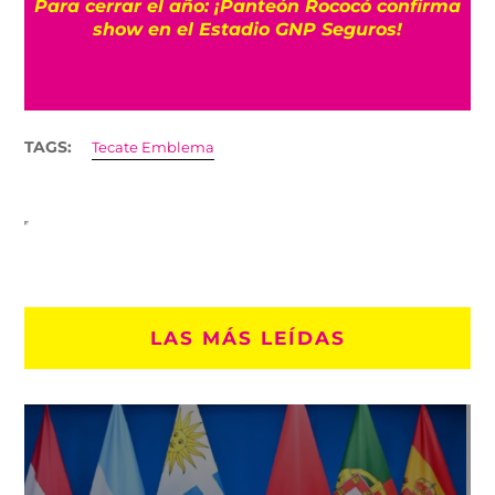
ma
melancolía de Elliott Smith
TAGS:
Tecate Emblema
LAS MÁS LEÍDAS