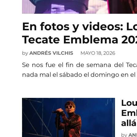
En fotos y videos: L
Tecate Emblema 20
by
ANDRÉS VILCHIS
MAYO 18, 2026
Se nos fue el fin de semana del Te
nada mal el sábado el domingo en el 
Lou
Emb
all
by
AN