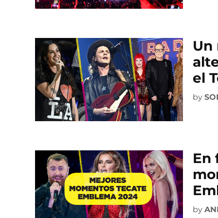
Un 
alt
el 
by
SO
En 
mom
Em
by
AN