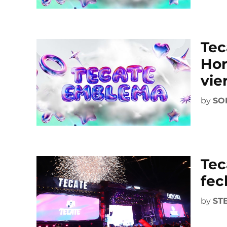
Tec
Hor
vie
by
SO
Tec
fec
by
ST