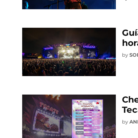
Guí
hor
by
SO
Che
Tec
by
AN