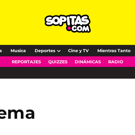
s
Musica
Deportes
Cine y TV
Mientras Tanto
Open
REPORTAJES
QUIZZES
DINÁMICAS
RADIO
dropdown
menu
lema