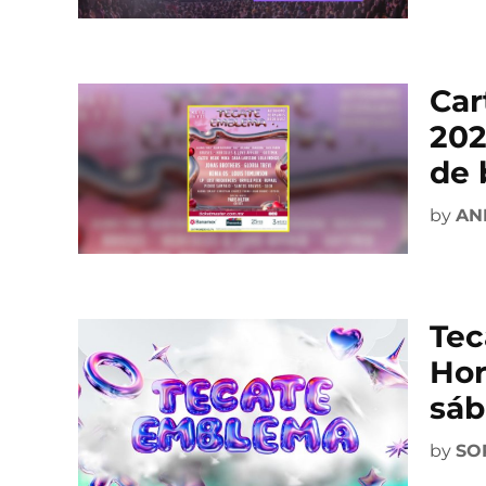
Car
202
de 
by
AN
Tec
Hor
sáb
by
SO