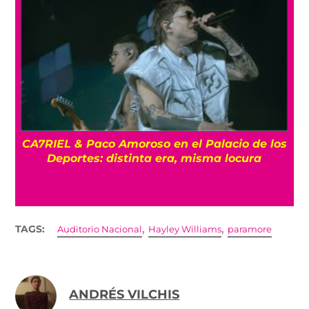
os
ENTREVISTA La despedida de Big Big Love:
Un último show en la Ciudad de México
,
,
TAGS:
Auditorio Nacional
Hayley Williams
paramore
ANDRÉS VILCHIS