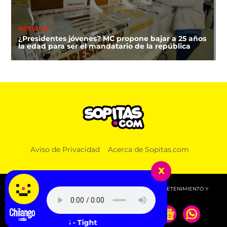
NOTICIAS
¿Presidentes jóvenes? MC propone bajar a 25 años
la edad para ser el mandatario de la república
DEPORTES
Aviso de Privacidad
Acerca de Sopitas.com
¿A qué hora y dónde ver la clausura de los Juegos
Centroamericanos 2026?
x
© 2026 SOPITAS.COM - MÚSICA, NOTICIAS, DEPORTES, ENTRETENIMIENTO Y
MÁS!.
INXS - Tight