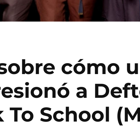
a sobre cómo 
resionó a Def
 To School (M