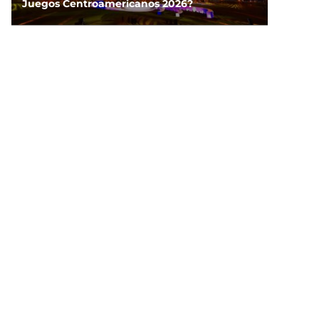
Juegos Centroamericanos 2026?
NOTICIAS
¡Apúntale bien! Así puedes recuperar tu
línea telefónica si no realizaste el registro a
tiempo