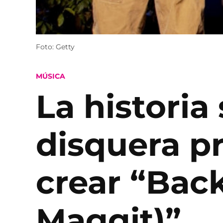
Foto: Getty
POSTED
MÚSICA
IN
La histori
disquera p
crear “Back
Maggit)”