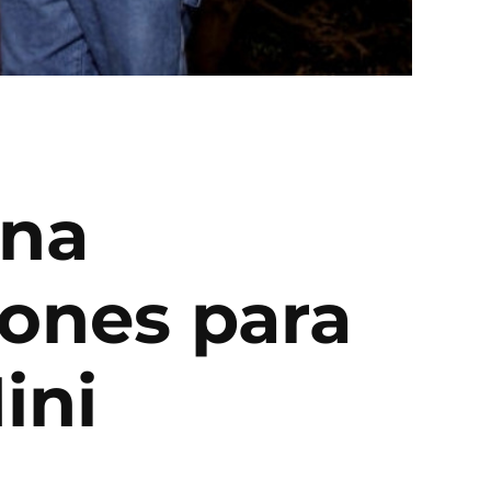
una
tones para
ini