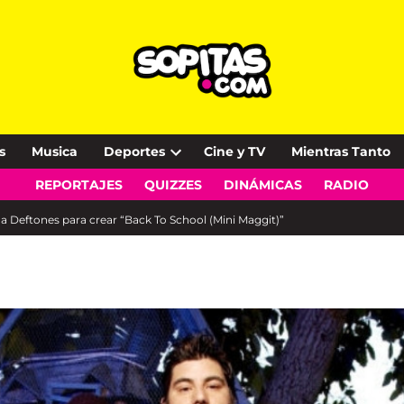
s
Musica
Deportes
Cine y TV
Mientras Tanto
Open
REPORTAJES
QUIZZES
DINÁMICAS
RADIO
dropdown
menu
a Deftones para crear “Back To School (Mini Maggit)”