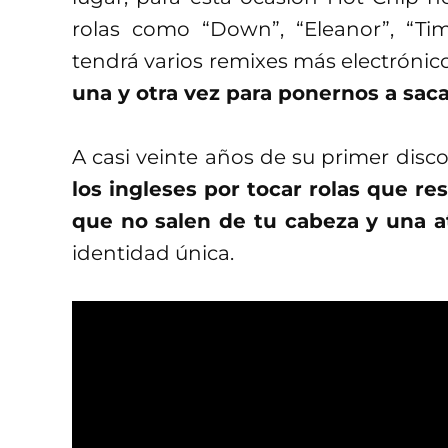
rolas como “Down”, “Eleanor”, “Tim
tendrá varios remixes más electrónic
una y otra vez para ponernos a saca
A casi veinte años de su primer disc
los ingleses por tocar rolas que res
que no salen de tu cabeza y una a
identidad única.
Con un gran trabajo en las pistas vocal
siempre acompañado de otros track
escuchar en vivo. En esta entrega,
la
estamos ante el disco más reflexivo