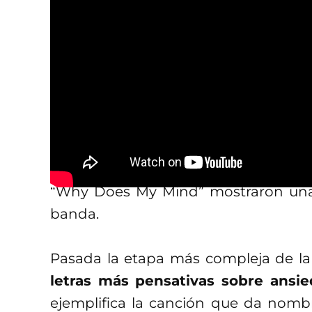
La autorreflexión s
exploración musica
Hot Chip ha mostrado una tendenc
más allá de hacer un pop electr
mismas palabras hasta que no pue
esto fue
A Bath Full of Ecstasy
(2019
“Why Does My Mind” mostraron una 
banda.
Pasada la etapa más compleja de l
letras más pensativas sobre ansied
ejemplifica la canción que da nombr