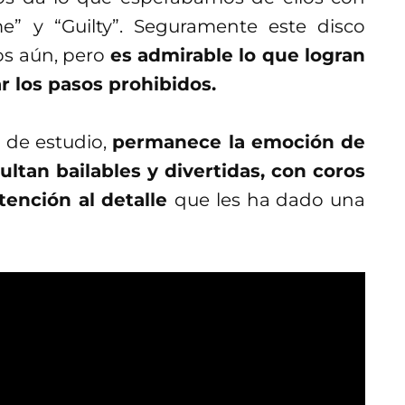
e” y “Guilty”. Seguramente este disco
os aún, pero
es admirable lo que logran
r los pasos prohibidos.
o de estudio,
permanece la emoción de
ultan bailables y divertidas, con coros
tención al detalle
que les ha dado una
es, y en sampleos, Alexis Taylor está casi
s vocales, algo que será muy grato de
 dosis de estos tracks es menor, ya que
 de la banda hasta el día de hoy
.