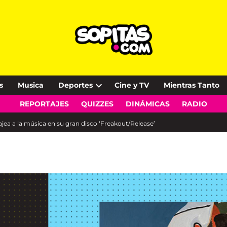
s
Musica
Deportes
Cine y TV
Mientras Tanto
Open
REPORTAJES
QUIZZES
DINÁMICAS
RADIO
dropdown
menu
ea a la música en su gran disco ‘Freakout/Release’