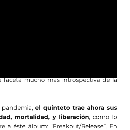
e encuentra con la
l
ia a crear temas con letras que van
ónico que repita una y otra vez las
das sacarlas de tu cabeza
. Muestra de
) que con rolas como “Melody of Love” o
faceta mucho más introspectiva de la
a pandemia,
el quinteto trae ahora sus
ad, mortalidad, y liberación
; como lo
e a éste álbum: “Freakout/Release”. En