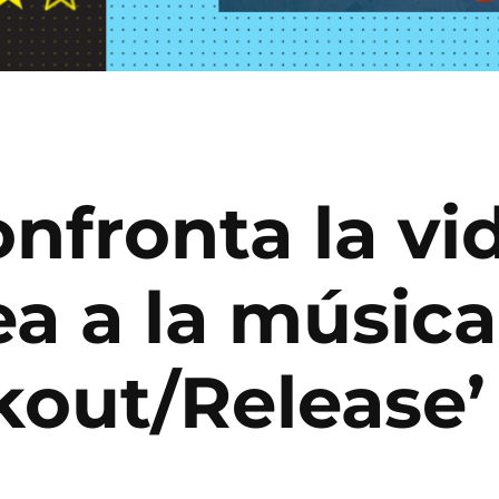
onfronta la v
a a la música
kout/Release’