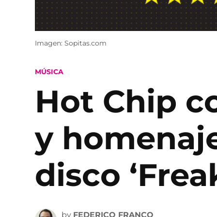
Imagen: Sopitas.com
POSTED
MÚSICA
IN
Hot Chip c
y homenaje
disco ‘Frea
by
FEDERICO FRANCO