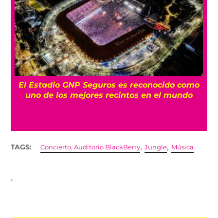
El Estadio GNP Seguros es reconocido como
uno de los mejores recintos en el mundo
,
,
TAGS:
Concierto. Auditorio BlackBerry
Jungle
Música