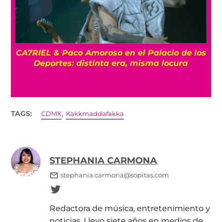
CA7RIEL & Paco Amoroso en el Palacio de los
e
Deportes: distinta era, misma locura
,
TAGS:
CDMX
Kakkmaddafakka
STEPHANIA CARMONA
stephania.carmona@sopitas.com
Redactora de música, entretenimiento y
noticias. Llevo siete años en medios de