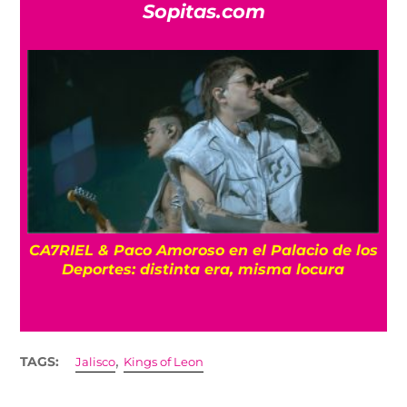
Sopitas.com
CA7RIEL & Paco Amoroso en el Palacio de los
e
Deportes: distinta era, misma locura
,
TAGS:
Jalisco
Kings of Leon