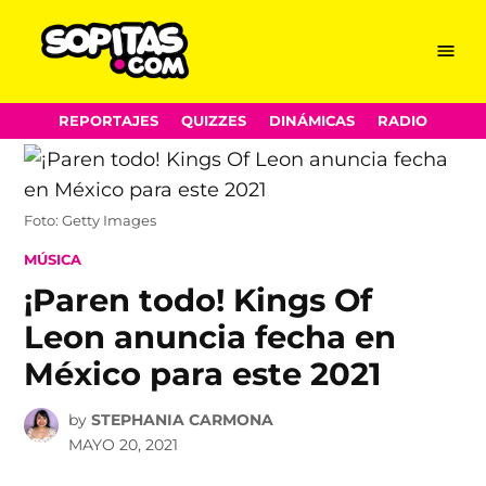
Menu
Sopitas.com
Skip
REPORTAJES
QUIZZES
DINÁMICAS
RADIO
to
content
Foto: Getty Images
POSTED
MÚSICA
IN
¡Paren todo! Kings Of
Leon anuncia fecha en
México para este 2021
by
STEPHANIA CARMONA
MAYO 20, 2021