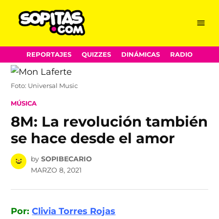
Menu
Sopitas.com
Skip
REPORTAJES
QUIZZES
DINÁMICAS
RADIO
to
content
Foto: Universal Music
POSTED
MÚSICA
IN
8M: La revolución también
se hace desde el amor
by
SOPIBECARIO
MARZO 8, 2021
Por:
Clivia Torres Rojas