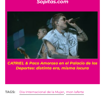
Sopitas.com
CA7RIEL & Paco Amoroso en el Palacio de los
e
Deportes: distinta era, misma locura
,
TAGS:
Dia Internacional de la Mujer
mon laferte