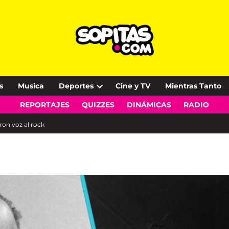
s
Musica
Deportes
Cine y TV
Mientras Tanto
Open
REPORTAJES
QUIZZES
DINÁMICAS
RADIO
dropdown
menu
ron voz al rock