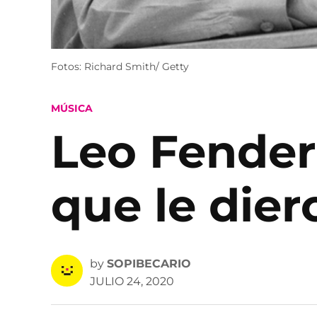
Fotos: Richard Smith/ Getty
POSTED
MÚSICA
IN
Leo Fender
que le dier
by
SOPIBECARIO
JULIO 24, 2020