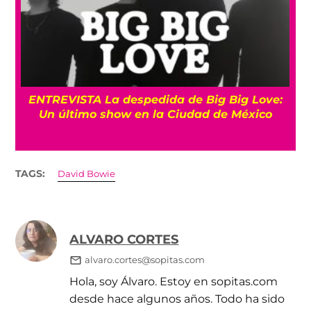
os
ENTREVISTA La despedida de Big Big Love:
Un último show en la Ciudad de México
TAGS:
David Bowie
ALVARO CORTES
alvaro.cortes@sopitas.com
Hola, soy Álvaro. Estoy en sopitas.com
desde hace algunos años. Todo ha sido