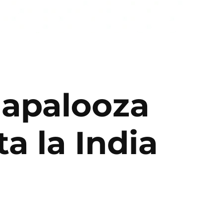
llapalooza
a la India