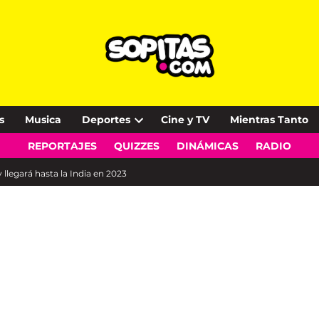
s
Musica
Deportes
Cine y TV
Mientras Tanto
Open
REPORTAJES
QUIZZES
DINÁMICAS
RADIO
dropdown
menu
 llegará hasta la India en 2023