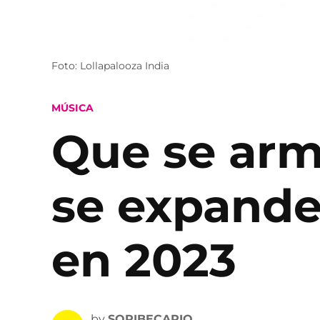
Foto: Lollapalooza India
POSTED
MÚSICA
IN
Que se arme
se expande 
en 2023
by
SOPIBECARIO