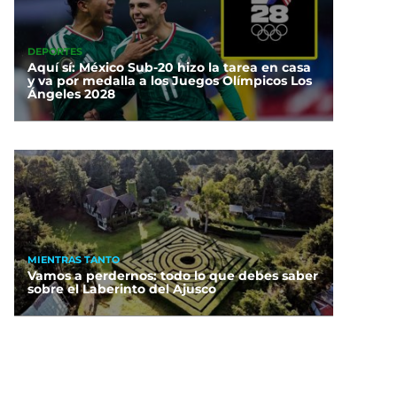
DEPORTES
Aquí sí: México Sub-20 hizo la tarea en casa
y va por medalla a los Juegos Olímpicos Los
Ángeles 2028
MIENTRAS TANTO
Vamos a perdernos: todo lo que debes saber
sobre el Laberinto del Ajusco