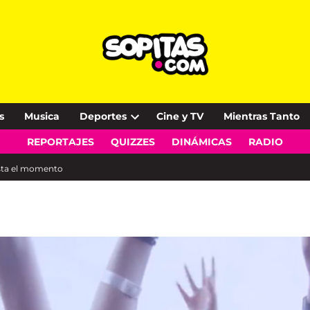
s
Musica
Deportes
Cine y TV
Mientras Tanto
Open
REPORTAJES
QUIZZES
DINÁMICAS
RADIO
dropdown
menu
asta el momento