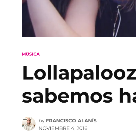
POSTED
MÚSICA
IN
Lollapaloo
sabemos h
by
FRANCISCO ALANÍS
NOVIEMBRE 4, 2016