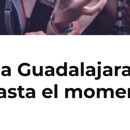
za Guadalajara
asta el mome