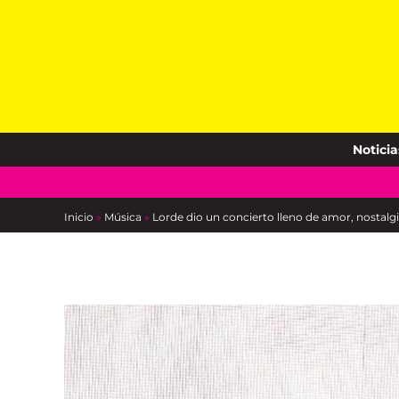
Skip
to
content
Noticia
Inicio
»
Música
»
Lorde dio un concierto lleno de amor, nostal