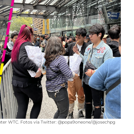
Center WTC. Fotos vía Twitter: @popa9oneone/@josechpg