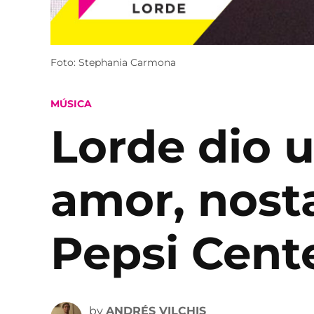
Foto: Stephania Carmona
POSTED
MÚSICA
IN
Lorde dio u
amor, nost
Pepsi Cent
by
ANDRÉS VILCHIS