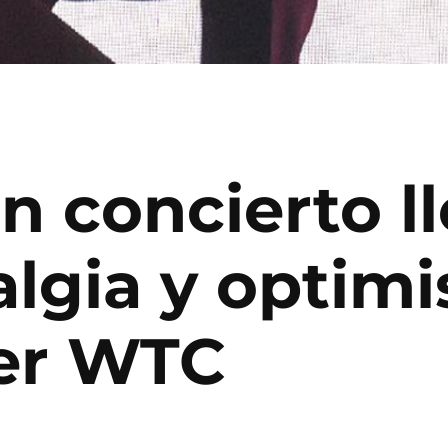
n concierto l
algia y optimi
er WTC