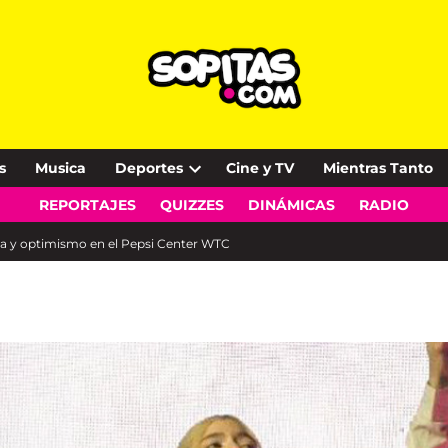
s
Musica
Deportes
Cine y TV
Mientras Tanto
Open
REPORTAJES
QUIZZES
DINÁMICAS
RADIO
dropdown
menu
gia y optimismo en el Pepsi Center WTC