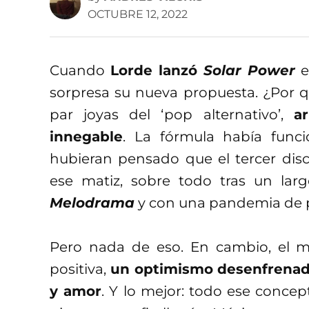
OCTUBRE 12, 2022
Cuando
Lorde
lanzó
So
lar Power
e
sorpresa su nueva propuesta. ¿Por q
par joyas del ‘pop alternativo’,
a
innegable
. La fórmula había func
hubieran pensado que el tercer dis
ese matiz, sobre todo tras un lar
Melodrama
y con una pandemia de 
Pero nada de eso. En cambio, el m
positiva,
un optimismo desenfrena
y amor
. Y lo mejor: todo ese conce