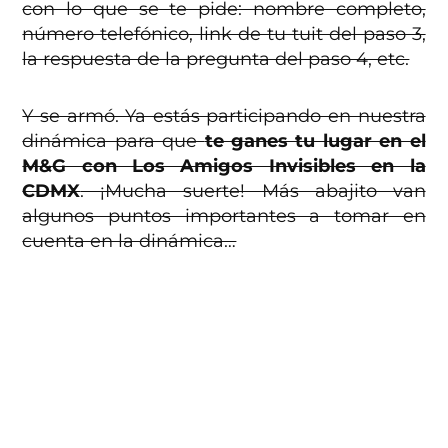
con lo que se te pide: nombre completo,
número telefónico, link de tu tuit del paso 3,
la respuesta de la pregunta del paso 4, etc.
Y se armó. Ya estás participando en nuestra
dinámica para que
te ganes tu lugar en el
M&G con Los Amigos Invisibles en la
CDMX
. ¡Mucha suerte! Más abajito van
algunos puntos importantes a tomar en
cuenta en la dinámica…