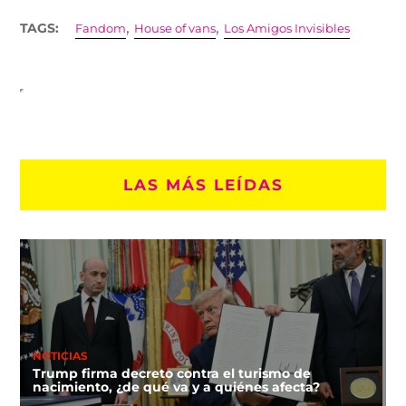
,
,
TAGS:
Fandom
House of vans
Los Amigos Invisibles
LAS MÁS LEÍDAS
NOTICIAS
Trump firma decreto contra el turismo de
nacimiento, ¿de qué va y a quiénes afecta?