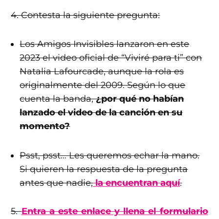
4. Contesta la siguiente pregunta:
Los Amigos Invisibles lanzaron en este
2023 el video oficial de “Viviré para ti” con
Natalia Lafourcade, aunque la rola es
originalmente del 2009. Según lo que
cuenta la banda,
¿por qué no habían
lanzado el video de la canción en su
momento?
Psst, psst… Les queremos echar la mano.
Si quieren la respuesta de la pregunta
antes que nadie,
la encuentran aquí
.
5.
Entra a este enlace y llena el formulario