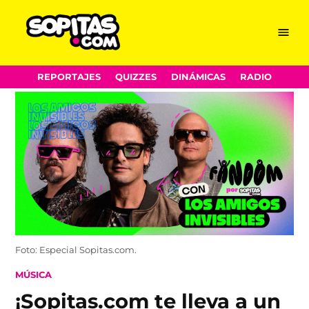
Menu
Sopitas.com
Skip
REPORTAJES
QUIZZES
DINÁMICAS
RADIO
to
content
Foto: Especial Sopitas.com.
POSTED
MÚSICA
IN
¡Sopitas.com te lleva a un