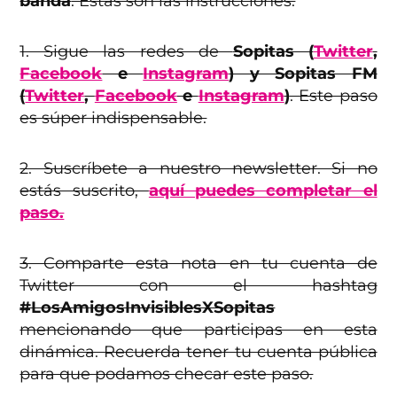
banda
. Estas son las instrucciones:
1. Sigue las redes de
Sopitas (
Twitter
,
Facebook
e
Instagram
) y Sopitas FM
(
Twitter
,
Facebook
e
Instagram
)
. Este paso
es súper indispensable.
2. Suscríbete a nuestro newsletter. Si no
estás suscrito,
aquí puedes completar el
paso.
3. Comparte esta nota en tu cuenta de
Twitter con el hashtag
#LosAmigosInvisiblesXSopitas
mencionando que participas en esta
dinámica. Recuerda tener tu cuenta pública
para que podamos checar este paso.