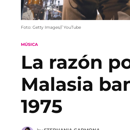
Foto: Getty Images// YouTube
POSTED
MÚSICA
IN
La razón po
Malasia ban
1975