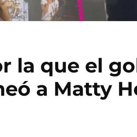
r la que el g
eó a Matty He