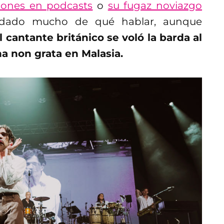
ciones en podcasts
o
su fugaz noviazgo
dado mucho de qué hablar, aunque
l cantante británico se voló la barda al
a non grata en Malasia.