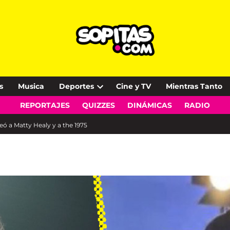
s
Musica
Deportes
Cine y TV
Mientras Tanto
Open
REPORTAJES
QUIZZES
DINÁMICAS
RADIO
dropdown
menu
eó a Matty Healy y a the 1975