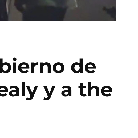
obierno de
aly y a the