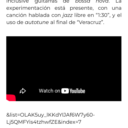
inclusive guitarras de
bossa nova
. La
experimentación está presente, con una
canción hablada con
jazz
libre en “1:30”, y el
uso de
autotune
al final de “Veracruz”.
&list=OLAK5uy_lKKdYIJAf6W7y60-
Lj5QMFYis4tzhwfZE&index=7