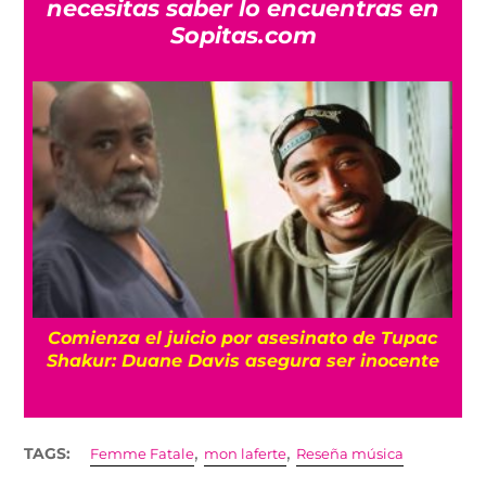
necesitas saber lo encuentras en
Sopitas.com
Comienza el juicio por asesinato de Tupac
Shakur: Duane Davis asegura ser inocente
,
,
TAGS:
Femme Fatale
mon laferte
Reseña música