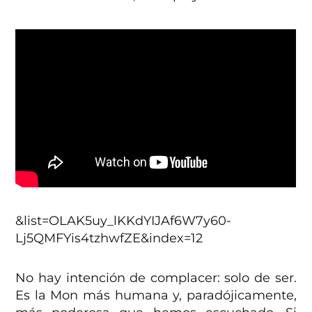
&list=OLAK5uy_lKKdYIJAf6W7y60-
Lj5QMFYis4tzhwfZE&index=12
No hay intención de complacer: solo de ser.
Es la Mon más humana y, paradójicamente,