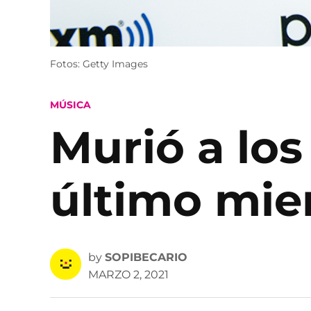
Fotos: Getty Images
POSTED
MÚSICA
IN
Murió a los
último mie
by
SOPIBECARIO
MARZO 2, 2021