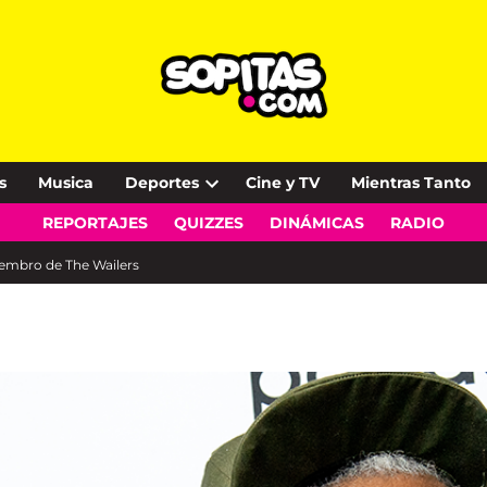
s
Musica
Deportes
Cine y TV
Mientras Tanto
Open
REPORTAJES
QUIZZES
DINÁMICAS
RADIO
dropdown
menu
iembro de The Wailers