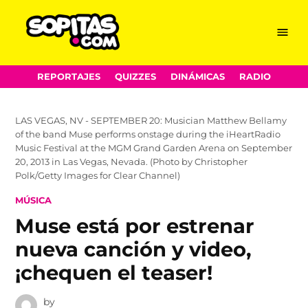
Menu
Sopitas.com
Skip
REPORTAJES
QUIZZES
DINÁMICAS
RADIO
to
content
LAS VEGAS, NV - SEPTEMBER 20: Musician Matthew Bellamy
of the band Muse performs onstage during the iHeartRadio
Music Festival at the MGM Grand Garden Arena on September
20, 2013 in Las Vegas, Nevada. (Photo by Christopher
Polk/Getty Images for Clear Channel)
POSTED
MÚSICA
IN
Muse está por estrenar
nueva canción y video,
¡chequen el teaser!
by