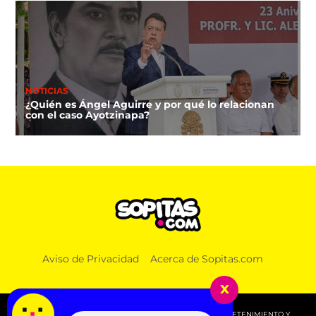
NOTICIAS
¿Quién es Ángel Aguirre y por qué lo relacionan
con el caso Ayotzinapa?
NOTICIAS
Aviso de Privacidad
Acerca de Sopitas.com
Lucas, el primer lomito que recibirá pensión
alimenticia luego de que sus amos se divorciaran
x
© 2026 SOPITAS.COM - MÚSICA, NOTICIAS, DEPORTES, ENTRETENIMIENTO Y