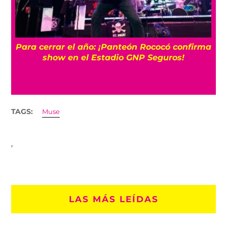
Para cerrar el año: ¡Panteón Rococó confirma
show en el Estadio GNP Seguros!
TAGS:
Muse
LAS MÁS LEÍDAS