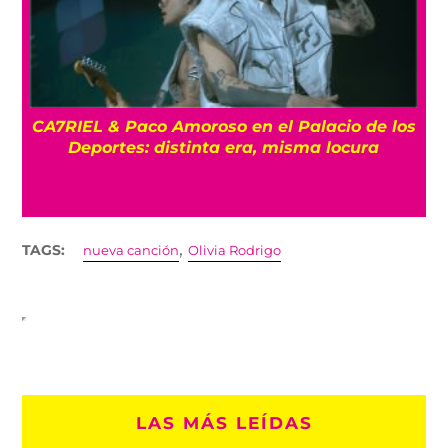
CA7RIEL & Paco Amoroso en el Palacio de los
e
Deportes: distinta era, misma locura
,
TAGS:
nueva canción
Olivia Rodrigo
LAS MÁS LEÍDAS