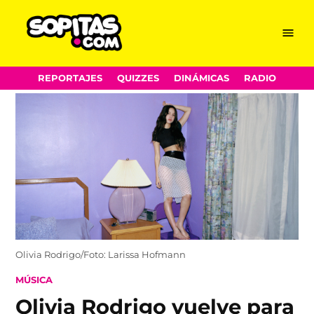
Menu
Sopitas.com
Skip
REPORTAJES
QUIZZES
DINÁMICAS
RADIO
to
content
Olivia Rodrigo/Foto: Larissa Hofmann
POSTED
MÚSICA
IN
Olivia Rodrigo vuelve para