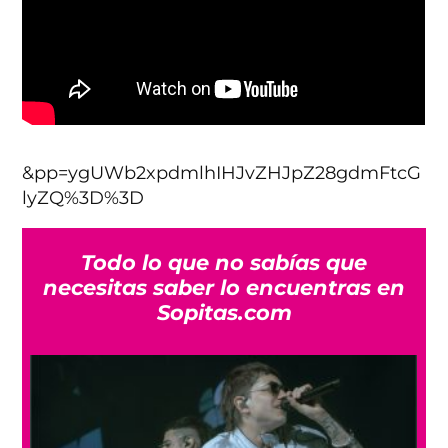
&pp=ygUWb2xpdmlhIHJvZHJpZ28gdmFtcG
lyZQ%3D%3D
Todo lo que no sabías que
necesitas saber lo encuentras en
Sopitas.com