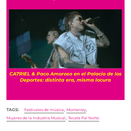
os
ENTREVISTA La despedida de Big Big Love:
Un último show en la Ciudad de México
,
,
TAGS:
Festivales de música
Monterrey
,
Mujeres de la Industria Musical
Tecate Pal Norte