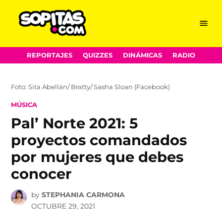
Menu
Sopitas.com
Skip
REPORTAJES
QUIZZES
DINÁMICAS
RADIO
to
content
Foto: Sita Abellán/ Bratty/ Sasha Sloan (Facebook)
POSTED
MÚSICA
IN
Pal’ Norte 2021: 5
proyectos comandados
por mujeres que debes
conocer
by
STEPHANIA CARMONA
OCTUBRE 29, 2021