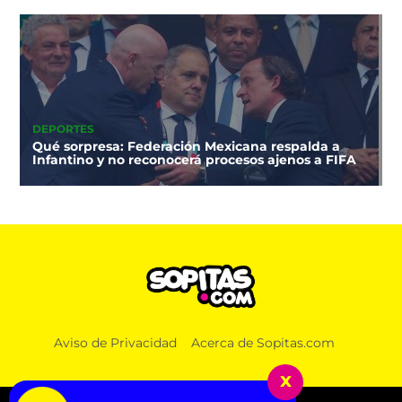
DEPORTES
Qué sorpresa: Federación Mexicana respalda a
Infantino y no reconocerá procesos ajenos a FIFA
NOTICIAS
Misión cumplida: ANAM retira con honores a
Aviso de Privacidad
Acerca de Sopitas.com
cuatro binomios caninos que sirvieron por siete
años
x