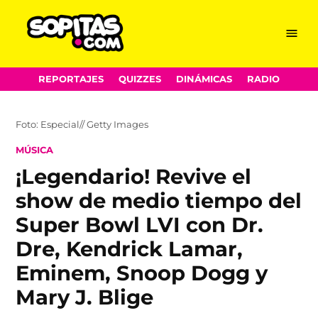
Menu
Sopitas.com
Skip
REPORTAJES
QUIZZES
DINÁMICAS
RADIO
to
content
Foto: Especial// Getty Images
POSTED
MÚSICA
IN
¡Legendario! Revive el
show de medio tiempo del
Super Bowl LVI con Dr.
Dre, Kendrick Lamar,
Eminem, Snoop Dogg y
Mary J. Blige